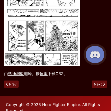
由
戰神聯盟
翻译。按
这里
下载CBZ。
Previous article: 第2章
Next arti
Prev
Next
Copyright © 2026 Hero Fighter Empire. All Rights
Reserved.